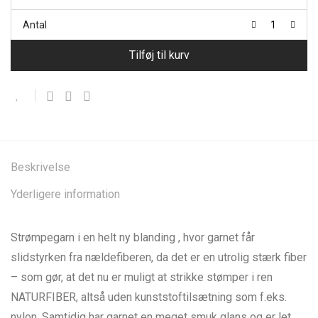
Antal
Tilføj til kurv
Beskrivelse
Yderligere information
Strømpegarn i en helt ny blanding , hvor garnet får
slidstyrken fra nældefiberen, da det er en utrolig stærk fiber
– som gør, at det nu er muligt at strikke stømper i ren
NATURFIBER, altså uden kunststoftilsætning som f.eks.
nylon. Samtidig har garnet en meget smuk glans og er let