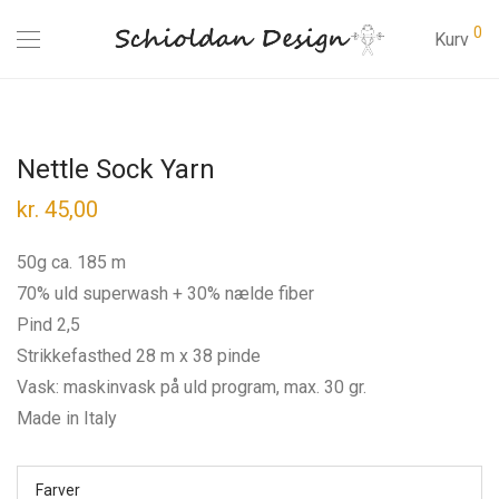
0
Kurv
Nettle Sock Yarn
kr.
45,00
50g ca. 185 m
70% uld superwash + 30% nælde fiber
Pind 2,5
Strikkefasthed 28 m x 38 pinde
Vask: maskinvask på uld program, max. 30 gr.
Made in Italy
Farver