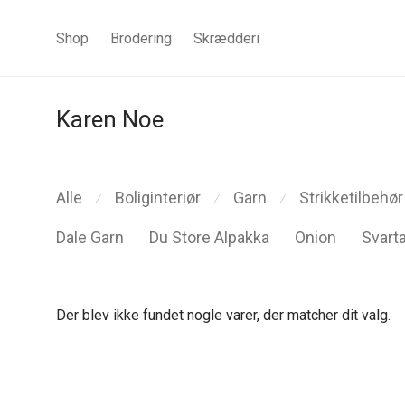
Shop
Brodering
Skrædderi
Karen Noe
Alle
Boliginteriør
Garn
Strikketilbehør
⁄
⁄
⁄
Dale Garn
Du Store Alpakka
Onion
Svarta
Der blev ikke fundet nogle varer, der matcher dit valg.